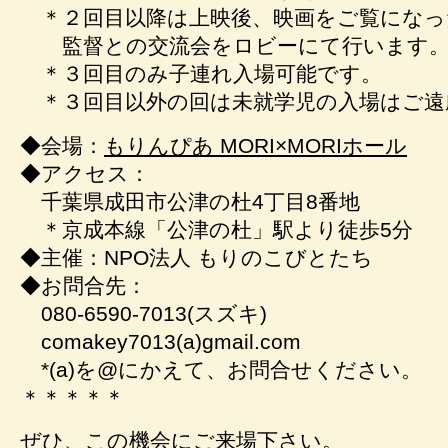
＊２回目以降は上映後、映画をご覧になっ
監督との交流会をロビーにて行います
＊３回目のみ子連れ入場可能です。
＊３回目以外の回は未就学児の入場はご遠
◆会場：
もりんぴあ MORI×MORIホール
◆アクセス：
千葉県成田市公津の杜4丁目8番地
＊京成本線「公津の杜」駅より徒歩5分
◆主催：NPO法人 もりのこびとたち
◆お問合先：
080-6590-7013(スズキ)
comakey7013(a)gmail.com
*(a)を@にかえて、お問合せください。
＊＊＊＊＊
ぜひ、この機会にご来場下さい。